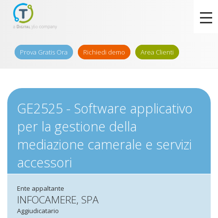
Prova Gratis Ora
Richiedi demo
Area Clienti
GE2525 - Software applicativo
per la gestione della
mediazione camerale e servizi
accessori
Ente appaltante
INFOCAMERE, SPA
Aggiudicatario