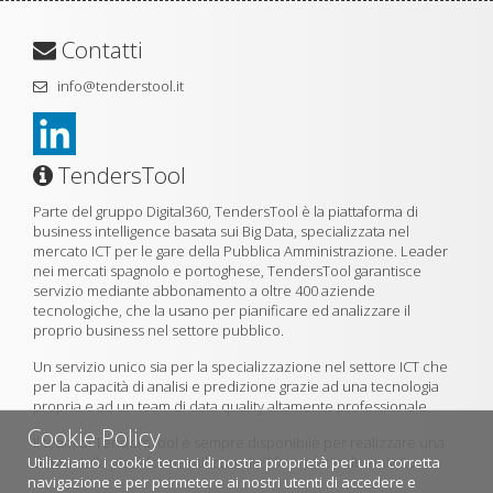
Contatti
info@tenderstool.it
TendersTool
Parte del gruppo Digital360, TendersTool è la piattaforma di
business intelligence basata sui Big Data, specializzata nel
mercato ICT per le gare della Pubblica Amministrazione. Leader
nei mercati spagnolo e portoghese, TendersTool garantisce
servizio mediante abbonamento a oltre 400 aziende
tecnologiche, che la usano per pianificare ed analizzare il
proprio business nel settore pubblico.
Un servizio unico sia per la specializzazione nel settore ICT che
per la capacità di analisi e predizione grazie ad una tecnologia
propria e ad un team di data quality altamente professionale.
Cookie Policy
Il team di TendersTool è sempre disponibile per realizzare una
Utilizziamo i cookie tecnici di nostra proprietà per una corretta
demo della piattaforma utilizzando il formulario di contatto.
navigazione e per permetere ai nostri utenti di accedere e