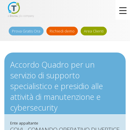
Prova Gratis Ora
Richiedi demo
Area Clienti
Accordo Quadro per un
servizio di supporto
specialistico e presidio alle
attività di manutenzione e
cybersecurity
Ente appaltante
COVI - COMANDO OPERATIVO DI VERTICE