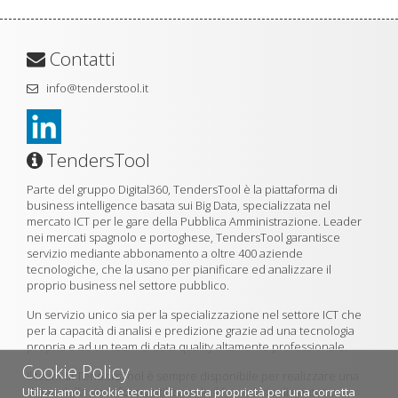
Contatti
info@tenderstool.it
TendersTool
Parte del gruppo Digital360, TendersTool è la piattaforma di
business intelligence basata sui Big Data, specializzata nel
mercato ICT per le gare della Pubblica Amministrazione. Leader
nei mercati spagnolo e portoghese, TendersTool garantisce
servizio mediante abbonamento a oltre 400 aziende
tecnologiche, che la usano per pianificare ed analizzare il
proprio business nel settore pubblico.
Un servizio unico sia per la specializzazione nel settore ICT che
per la capacità di analisi e predizione grazie ad una tecnologia
propria e ad un team di data quality altamente professionale.
Cookie Policy
Il team di TendersTool è sempre disponibile per realizzare una
Utilizziamo i cookie tecnici di nostra proprietà per una corretta
demo della piattaforma utilizzando il formulario di contatto.